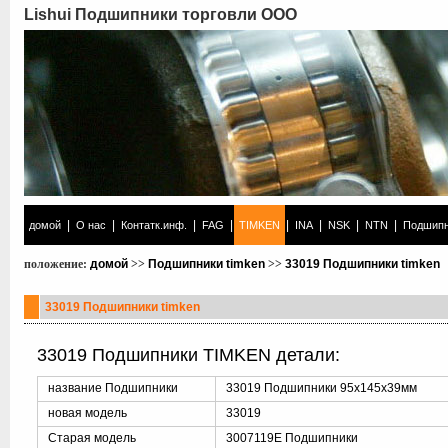
Lishui Подшипники торговли ООО
|
|
|
|
|
|
|
|
домой
О нас
Контатк.инф.
FAG
TIMKEN
INA
NSK
NTN
Подшипн
положение:
домой
>>
Подшипники timken
>>
33019 Подшипники timken
33019 Подшипники timken
33019 Подшипники TIMKEN детали:
название Подшипники
33019 Подшипники 95x145x39мм
новая модель
33019
Старая модель
3007119E Подшипники