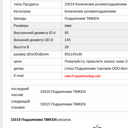
типы Продукты
33019 Конические роликоподшипники
Категории
Конические роликоподшипники
бренды
Подшипники TIMKEN
Размеры
(мм)
Внутренний диаметр ID d
95
Внешний диаметр OD D
145
Высота B
39
размер (IDxODxB)mm
95x145x39
цена
Пожалуйста, пришлите запрос знаю 3
дилер
Lihsui Подшипники торговли ООО (Кит
sales@spainbearing.com
E-mail
последний
33020 Подшипники TIMKEN
пассаж:
следующий
33015 Подшипники TIMKEN
отрывок:
33019 Подшипники TIMKEN
рисунок: