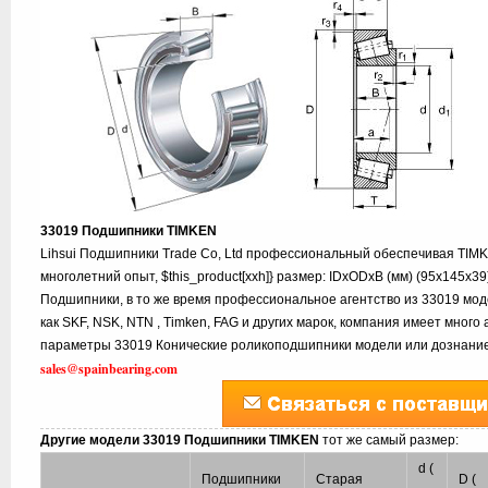
33019 Подшипники TIMKEN
Lihsui Подшипники Trade Co, Ltd профессиональный обеспечивая TIM
многолетний опыт, $this_product[xxh]} размер: IDxODxB (мм) (95x145x3
Подшипники, в то же время профессиональное агентство из 33019 мод
как SKF, NSK, NTN , Timken, FAG и других марок, компания имеет много
параметры 33019 Конические роликоподшипники модели или дознание,
sales@spainbearing.com
Другие модели 33019 Подшипники TIMKEN
тот же самый размер:
d (
Подшипники
Старая
D (