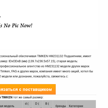
фессиональный обеспечивая TIMKEN HM231132 Подшипники, имеет
размер: IDxODxB (мм) (139.7x236.5x57.15), старая модель:
 профессиональное агентство из HM231132 модели других марок
 Timken, FAG и других марок, компания имеет много акций, хотел бы
модели или дознание, пожалуйста, свяжитесь с:
и TIMKEN
тот же самый размер:
d (
D (
B (
ая модель
бренды
Категории