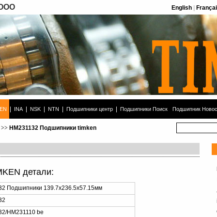
 ООО
English
|
França
|
|
|
|
|
KEN
INA
NSK
NTN
Подшипники центр
Подшипники Поиск
Подшипник Новос
>>
HM231132 Подшипники timken
MKEN детали:
2 Подшипники 139.7x236.5x57.15мм
32
2/HM231110 be