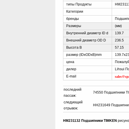
типы Продукты
HM2311
Категории
бренды
Подшип
Размеры
(мм)
Внутренний диаметр ID d
139.7
Внешний диаметр OD D
236.5
Высота B
57.15
размер (IDxODxB)mm
139.7x2
цена
Пожалуй
дилер
Lihsui 
sales@sp
E-mail
последний
74550 Подшипники T
пассаж:
следующий
HH231649 Подшипни
отрывок:
HM231132 Подшипники TIMKEN
рисуно