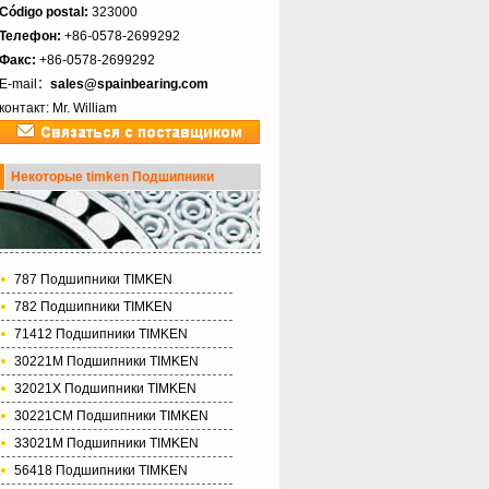
Código postal:
323000
Телефон:
+86-0578-2699292
Факс:
+86-0578-2699292
E-mail：
sales@spainbearing.com
контакт: Mr. William
Некоторые timken Подшипники
787 Подшипники TIMKEN
782 Подшипники TIMKEN
71412 Подшипники TIMKEN
30221M Подшипники TIMKEN
32021X Подшипники TIMKEN
30221CM Подшипники TIMKEN
33021M Подшипники TIMKEN
56418 Подшипники TIMKEN