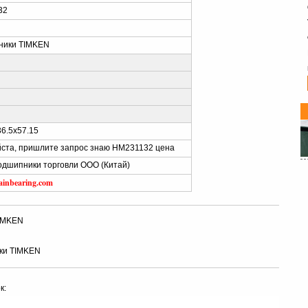
32
ники TIMKEN
36.5x57.15
ста, пришлите запрос знаю HM231132 цена
Подшипники торговли ООО (Китай)
ainbearing.com
IMKEN
ки TIMKEN
к: