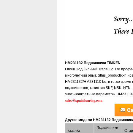
HM231132 Подшипники TIMKEN
Lihsui Подшипники Trade Co, Ltd про
многолетний опыт, $this_product[xxh]} 
HM231132/HM231110 be, в то же время
подшипников, таких как SKF, NSK, NTN ,
знать конкретные параметры HM231132 
sales@spainbearing.com
Другие модели HM231132 Подшипник
Подшипники
ссылка
Стар