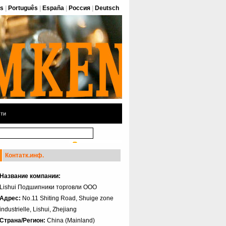
is
|
Português
|
España
|
Россия
|
Deutsch
ти
Контатк.инф.
Название компании:
Lishui Подшипники торговли ООО
Адрес:
No.11 Shiting Road, Shuige zone
industrielle, Lishui, Zhejiang
Страна/Регион:
China (Mainland)‎