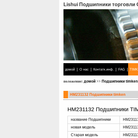
Lishui Подшипники торговли
|
|
|
|
домой
О нас
Контатк.инф.
FAG
TIM
положение:
домой
>>
Подшипники timken
HM231132 Подшипники timken
HM231132 Подшипники TI
название Подшипники
HM23113
новая модель
HM2311
Старая модель
HM23113