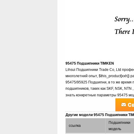
95475 Подшипники TIMKEN
Lihsui Подшипники Trade Co, Ltd про
многолетний опыт, $this_product[xxh]} 
95475/95925 Подшипни, в то же время 
подшипников, таких как SKF, NSK, NTN ,
знать конкретные параметры 95475 мод
Другие модели 95475 Подшипники T
Подшипники
ссылка
модель