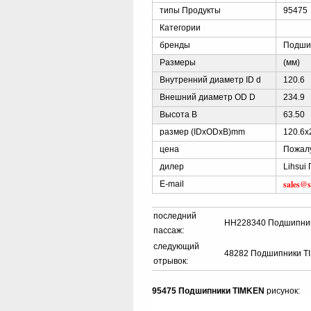
типы Продукты
95475
Категории
бренды
Подши
Размеры
(мм)
Внутренний диаметр ID d
120.6
Внешний диаметр OD D
234.9
Высота B
63.50
размер (IDxODxB)mm
120.6x
цена
Пожалу
дилер
Lihsui
sales@
E-mail
последний
HH228340 Подшипни
пассаж:
следующий
48282 Подшипники T
отрывок:
95475 Подшипники TIMKEN
рисунок: