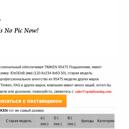
фессиональный обеспечивая TIMKEN 95475 Подшипники, имеет
размер: IDxODxB (мм) (120.6x234.9x63.50), старая модель:
профессиональное агентство из 95475 модели других марок
 Timken, FAG и других марок, компания имеет много акций, хотел бы
sales@spainbearing.com
ели или дознание, пожалуйста, свяжитесь с:
IMKEN
тот же самый размер:
d (
D (
B (
Старая модель
бренды
Категории
mm )
mm )
mm )