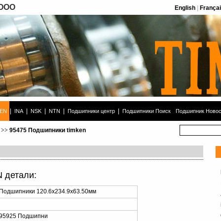
 ООО
English
|
França
|
|
|
|
|
KEN
INA
NSK
NTN
Подшипники центр
Подшипники Поиск
Подшипник Новос
>>
95475 Подшипники timken
 детали:
Подшипники 120.6x234.9x63.50мм
/95925 Подшипни