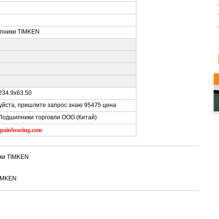
пники TIMKEN
234.9x63.50
йста, пришлите запрос знаю 95475 цена
 Подшипники торговли ООО (Китай)
spainbearing.com
ки TIMKEN
IMKEN