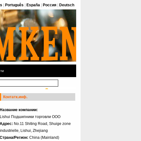
is
|
Português
|
España
|
Россия
|
Deutsch
ти
Контатк.инф.
Название компании:
Lishui Подшипники торговли ООО
Адрес:
No.11 Shiting Road, Shuige zone
industrielle, Lishui, Zhejiang
Страна/Регион:
China (Mainland)‎