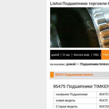
Lishui Подшипники торговли
|
|
|
|
домой
О нас
Контатк.инф.
FAG
TIM
положение:
домой
>>
Подшипники timken
95475 Подшипники timken
95475 Подшипники TIMKEN
название Подшипники
95475 
новая модель
95475
Старая модель
95475