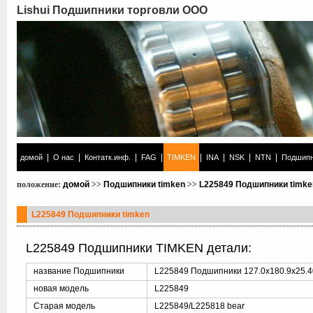
Lishui Подшипники торговли ООО
|
|
|
|
|
|
|
|
домой
О нас
Контатк.инф.
FAG
TIMKEN
INA
NSK
NTN
Подшипн
положение:
домой
>>
Подшипники timken
>>
L225849 Подшипники timke
L225849 Подшипники timken
L225849 Подшипники TIMKEN детали:
название Подшипники
L225849 Подшипники 127.0x180.9x25.
новая модель
L225849
Старая модель
L225849/L225818 bear