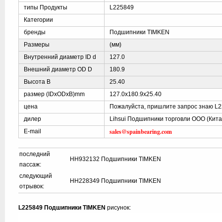
типы Продукты
L225849
Категории
бренды
Подшипники TIMKEN
Размеры
(мм)
Внутренний диаметр ID d
127.0
Внешний диаметр OD D
180.9
Высота B
25.40
размер (IDxODxB)mm
127.0x180.9x25.40
цена
Пожалуйста, пришлите запрос знаю L
дилер
Lihsui Подшипники торговли ООО (Кита
sales@spainbearing.com
E-mail
последний
HH932132 Подшипники TIMKEN
пассаж:
следующий
HH228349 Подшипники TIMKEN
отрывок:
L225849 Подшипники TIMKEN
рисунок: