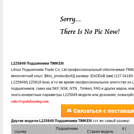
L225849 Подшипники TIMKEN
Lihsui Подшипники Trade Co, Ltd профессиональный обеспечивая TIM
многолетний опыт, $this_product[xxh]} размер: IDxODxB (мм) (127.0x180
L225849/L225818 bear, в то же время профессиональное агентство из 
подшипников, таких как SKF, NSK, NTN , Timken, FAG и других марок, к
знать конкретные параметры L225849 модели или дознание, пожалуйст
sales@spainbearing.com
Другие модели L225849 Подшипники TIMKEN
тот же самый размер:
Подшипники
d (
ссылка
Старая модель