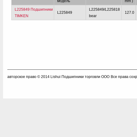
модель
mm )
L225849 Подшипники
L225849/L225818
L225849
127.0
TIMKEN
bear
авторское право © 2014
Lishui Подшипники торговли ООО
Все права сох