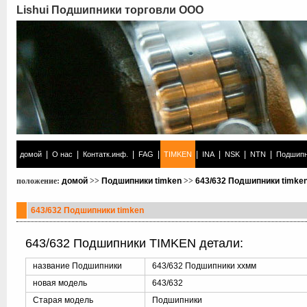
Lishui Подшипники торговли ООО
|
|
|
|
|
|
|
|
домой
О нас
Контатк.инф.
FAG
TIMKEN
INA
NSK
NTN
Подшипн
положение:
домой
>>
Подшипники timken
>>
643/632 Подшипники timke
643/632 Подшипники timken
643/632 Подшипники TIMKEN детали:
название Подшипники
643/632 Подшипники xxмм
новая модель
643/632
Старая модель
Подшипники