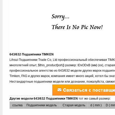
643/632 Подшипники TIMKEN
Lihsui Подшипники Trade Co, Ltd профессиональный обеспечивая TIM
многолетний опыт, $this_product[xxh]} размер: IDxODxB (мм) (xx), стар
профессиональное агентство из 643/632 модели других марок подшипник
Timken, FAG и других марок, компания имеет много акций, хотел бы зн
Нестандартные подшипники модели или дознание, пожалуйста, свяжит
Другие модели 643/632 Подшипники TIMKEN
тот же самый размер:
ссылка
Подшипники модель
Старая модель
d ( mm )
D ( mm