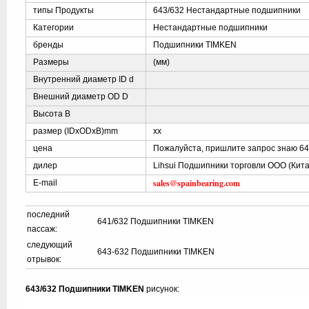
типы Продукты
643/632 Нестандартные подшипники
Категории
Нестандартные подшипники
бренды
Подшипники TIMKEN
Размеры
(мм)
Внутренний диаметр ID d
Внешний диаметр OD D
Высота B
размер (IDxODxB)mm
xx
цена
Пожалуйста, пришлите запрос знаю 64
дилер
Lihsui Подшипники торговли ООО (Кита
sales@spainbearing.com
E-mail
последний
641/632 Подшипники TIMKEN
пассаж:
следующий
643-632 Подшипники TIMKEN
отрывок:
643/632 Подшипники TIMKEN
рисунок: