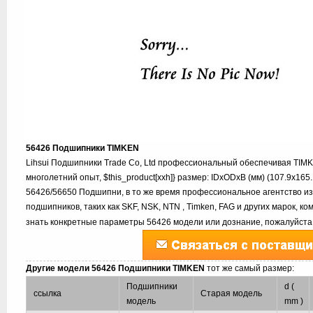
56426 Подшипники TIMKEN
Lihsui Подшипники Trade Co, Ltd профессиональный обеспечивая TIM
многолетний опыт, $this_product[xxh]} размер: IDxODxB (мм) (107.9x165
56426/56650 Подшипни, в то же время профессиональное агентство из
подшипников, таких как SKF, NSK, NTN , Timken, FAG и других марок, к
знать конкретные параметры 56426 модели или дознание, пожалуйста,
Другие модели 56426 Подшипники TIMKEN
тот же самый размер:
Подшипники
d (
ссылка
Старая модель
модель
mm )