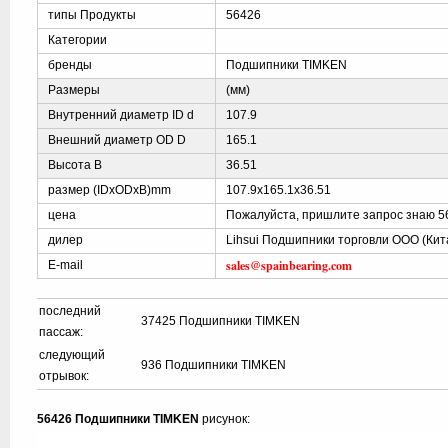
типы Продукты
56426
Категории
бренды
Подшипники TIMKEN
Размеры
(мм)
Внутренний диаметр ID d
107.9
Внешний диаметр OD D
165.1
Высота B
36.51
размер (IDxODxB)mm
107.9x165.1x36.51
цена
Пожалуйста, пришлите запрос знаю 5
дилер
Lihsui Подшипники торговли ООО (Кит
sales@spainbearing.com
E-mail
последний
37425 Подшипники TIMKEN
пассаж:
следующий
936 Подшипники TIMKEN
отрывок:
56426 Подшипники TIMKEN
рисунок: