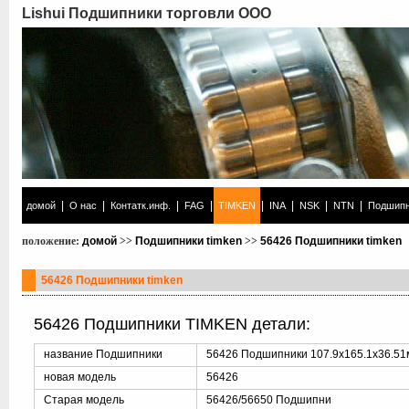
Lishui Подшипники торговли ООО
|
|
|
|
|
|
|
|
домой
О нас
Контатк.инф.
FAG
TIMKEN
INA
NSK
NTN
Подшипн
положение:
домой
>>
Подшипники timken
>>
56426 Подшипники timken
56426 Подшипники timken
56426 Подшипники TIMKEN детали:
название Подшипники
56426 Подшипники 107.9x165.1x36.5
новая модель
56426
Старая модель
56426/56650 Подшипни