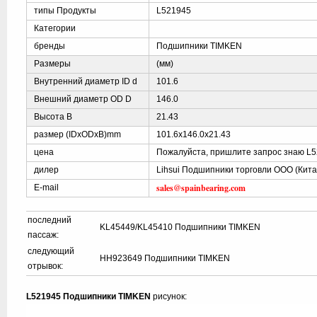
типы Продукты
L521945
Категории
бренды
Подшипники TIMKEN
Размеры
(мм)
Внутренний диаметр ID d
101.6
Внешний диаметр OD D
146.0
Высота B
21.43
размер (IDxODxB)mm
101.6x146.0x21.43
цена
Пожалуйста, пришлите запрос знаю L
дилер
Lihsui Подшипники торговли ООО (Кита
sales@spainbearing.com
E-mail
последний
KL45449/KL45410 Подшипники TIMKEN
пассаж:
следующий
HH923649 Подшипники TIMKEN
отрывок:
L521945 Подшипники TIMKEN
рисунок: