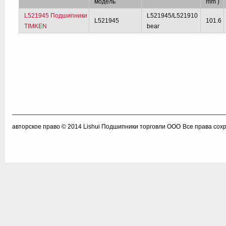
модель
mm )
L521945 Подшипники
L521945/L521910
L521945
101.6
TIMKEN
bear
авторское право © 2014
Lishui Подшипники торговли ООО
Все права сох