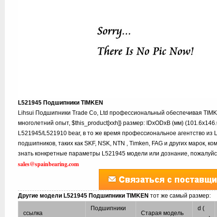
L521945 Подшипники TIMKEN
Lihsui Подшипники Trade Co, Ltd профессиональный обеспечивая TIM
многолетний опыт, $this_product[xxh]} размер: IDxODxB (мм) (101.6x146
L521945/L521910 bear, в то же время профессиональное агентство из 
подшипников, таких как SKF, NSK, NTN , Timken, FAG и других марок, к
знать конкретные параметры L521945 модели или дознание, пожалуйст
sales@spainbearing.com
Другие модели L521945 Подшипники TIMKEN
тот же самый размер:
Подшипники
d (
ссылка
Старая модель