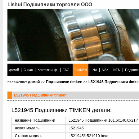
Lishui Подшипники торговли ООО
|
|
|
|
|
|
|
|
домой
О нас
Контатк.инф.
FAG
TIMKEN
INA
NSK
NTN
Подшипн
положение:
домой
>>
Подшипники timken
>>
L521945 Подшипники timke
L521945 Подшипники timken
L521945 Подшипники TIMKEN детали:
название Подшипники
L521945 Подшипники 101.6x146.0x21.
новая модель
L521945
Старая модель
L521945/L521910 bear