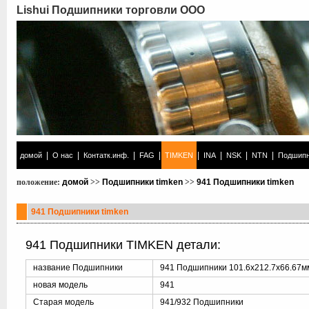
Lishui Подшипники торговли ООО
|
|
|
|
|
|
|
|
домой
О нас
Контатк.инф.
FAG
TIMKEN
INA
NSK
NTN
Подшипн
положение:
домой
>>
Подшипники timken
>>
941 Подшипники timken
941 Подшипники timken
941 Подшипники TIMKEN детали:
название Подшипники
941 Подшипники 101.6x212.7x66.67м
новая модель
941
Старая модель
941/932 Подшипники