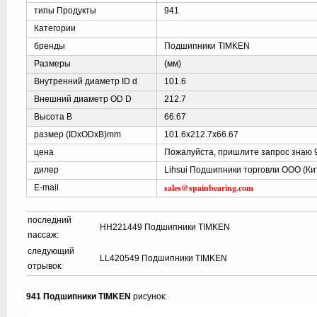
типы Продукты
941
Категории
бренды
Подшипники TIMKEN
Размеры
(мм)
Внутренний диаметр ID d
101.6
Внешний диаметр OD D
212.7
Высота B
66.67
размер (IDxODxB)mm
101.6x212.7x66.67
цена
Пожалуйста, пришлите запрос знаю 
дилер
Lihsui Подшипники торговли ООО (Ки
sales@spainbearing.com
E-mail
последний
HH221449 Подшипники TIMKEN
пассаж:
следующий
LL420549 Подшипники TIMKEN
отрывок:
941 Подшипники TIMKEN
рисунок: