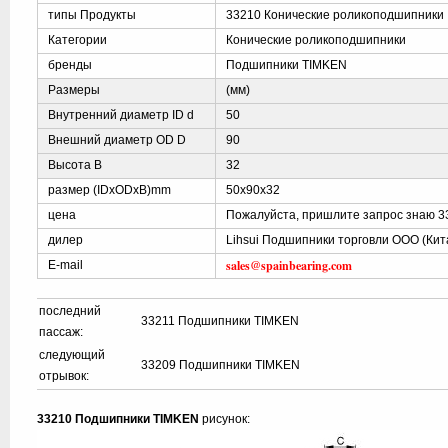
типы Продукты
33210 Конические роликоподшипники
Категории
Конические роликоподшипники
бренды
Подшипники TIMKEN
Размеры
(мм)
Внутренний диаметр ID d
50
Внешний диаметр OD D
90
Высота B
32
размер (IDxODxB)mm
50x90x32
цена
Пожалуйста, пришлите запрос знаю 3
дилер
Lihsui Подшипники торговли ООО (Кит
sales@spainbearing.com
E-mail
последний
33211 Подшипники TIMKEN
пассаж:
следующий
33209 Подшипники TIMKEN
отрывок:
33210 Подшипники TIMKEN
рисунок: