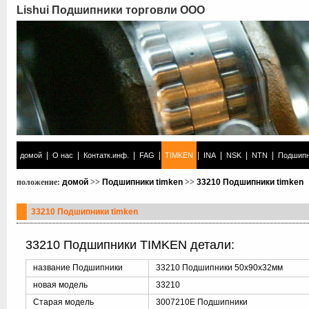
Lishui Подшипники торговли ООО
|
|
|
|
|
|
|
|
домой
О нас
Контатк.инф.
FAG
TIMKEN
INA
NSK
NTN
Подшипн
положение:
домой
>>
Подшипники timken
>>
33210 Подшипники timken
33210 Подшипники timken
33210 Подшипники TIMKEN детали:
название Подшипники
33210 Подшипники 50x90x32мм
новая модель
33210
Старая модель
3007210E Подшипники