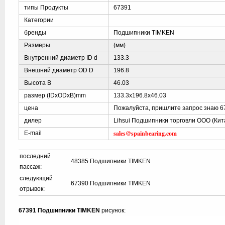
типы Продукты
67391
Категории
бренды
Подшипники TIMKEN
Размеры
(мм)
Внутренний диаметр ID d
133.3
Внешний диаметр OD D
196.8
Высота B
46.03
размер (IDxODxB)mm
133.3x196.8x46.03
цена
Пожалуйста, пришлите запрос знаю 6
дилер
Lihsui Подшипники торговли ООО (Кит
sales@spainbearing.com
E-mail
последний
48385 Подшипники TIMKEN
пассаж:
следующий
67390 Подшипники TIMKEN
отрывок:
67391 Подшипники TIMKEN
рисунок: