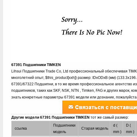
67391 Подшипники TIMKEN
Lihsui Подшипники Trade Co, Ltd профессиональный обеспечивая TIM
многолетний опыт, $this_product[xxh]} размер: IDxODxB (мм) (133.3x196
67391/67322 Подшипни, в то же время профессиональное агентство из
подшипников, таких как SKF, NSK, NTN , Timken, FAG и других марок, к
знать конкретные параметры 67391 модели или дознание, пожалуйста,
Другие модели 67391 Подшипники TIMKEN
тот же самый размер:
Подшипники
d (
D (
ссылка
Старая модель
модель
mm )
mm )