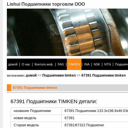
Lishui Подшипники торговли ООО
|
|
|
|
|
|
|
|
домой
О нас
Контатк.инф.
FAG
TIMKEN
INA
NSK
NTN
Подшипн
положение:
домой
>>
Подшипники timken
>>
67391 Подшипники timken
67391 Подшипники timken
67391 Подшипники TIMKEN детали:
название Подшипники
67391 Подшипники 133.3x196.8x46.0
новая модель
67391
Старая модель
67391/67322 Подшипни