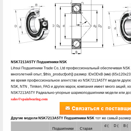
NSK7213A5TY Подшипники NSK
Lihsui Подшипники Trade Co, Ltd профессиональный обеспечивая NS
многолетний опыт, $this_product[xxh]} размер: IDxODxB (мм) (65x120x23
же время профессиональное агентство из NSK7213A5TY модели других 
NSK, NTN , Timken, FAG и других марок, компания имеет много акций, 
NSK7213A5TY Радиально-упорные шарикоподшипники модели или дозна
sales@spainbearing.com
Другие модели NSK7213A5TY Подшипники NSK
тот же самый размер
d (
D (
B (
Подшипники
Старая