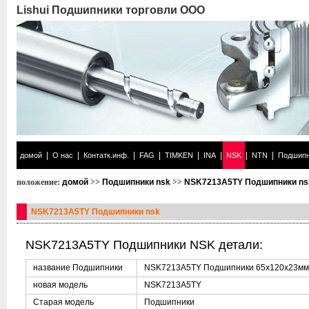
Lishui Подшипники торговли ООО
|
|
|
|
|
|
|
|
домой
О нас
Контатк.инф.
FAG
TIMKEN
INA
NSK
NTN
Подшипн
положение:
домой
>>
Подшипники nsk
>>
NSK7213A5TY Подшипники ns
NSK7213A5TY Подшипники nsk
NSK7213A5TY Подшипники NSK детали:
название Подшипники
NSK7213A5TY Подшипники 65x120x23м
новая модель
NSK7213A5TY
Старая модель
Подшипники