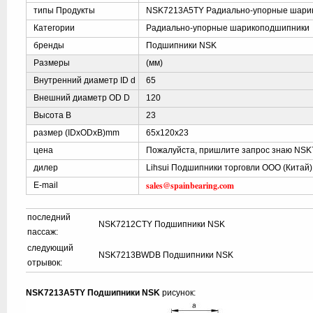
типы Продукты
NSK7213A5TY Радиально-упорные шари
Категории
Радиально-упорные шарикоподшипники
бренды
Подшипники NSK
Размеры
(мм)
Внутренний диаметр ID d
65
Внешний диаметр OD D
120
Высота B
23
размер (IDxODxB)mm
65x120x23
цена
Пожалуйста, пришлите запрос знаю NS
дилер
Lihsui Подшипники торговли ООО (Китай)
sales@spainbearing.com
E-mail
последний
NSK7212CTY Подшипники NSK
пассаж:
следующий
NSK7213BWDB Подшипники NSK
отрывок:
NSK7213A5TY Подшипники NSK
рисунок: