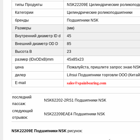
типы Продукты
NSK22209E Цилиндрические роликопод
Категории
Цилиндрические роликоподшипники
бренды
Подшипники NSK
Размеры
(мм)
Внутренний диаметр ID d
45
Внешний диаметр OD D
85
Высота B
23
размер (IDxODxB)mm
45x85x23
цена
Пожалуйста, пришлите запрос знаю NS
дилер
Lihsui Подшипники торговли ООО (Китай
sales@spainbearing.com
E-mail
последний
NSK62202-2RS1 Подшипники NSK
пассаж:
следующий
NSK22209EAE4 Подшипники NSK
отрывок:
NSK22209E Подшипники NSK
рисунок: