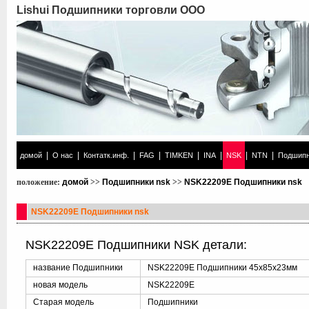
Lishui Подшипники торговли ООО
|
|
|
|
|
|
|
|
домой
О нас
Контатк.инф.
FAG
TIMKEN
INA
NSK
NTN
Подшипн
положение:
домой
>>
Подшипники nsk
>>
NSK22209E Подшипники nsk
NSK22209E Подшипники nsk
NSK22209E Подшипники NSK детали:
название Подшипники
NSK22209E Подшипники 45x85x23мм
новая модель
NSK22209E
Старая модель
Подшипники