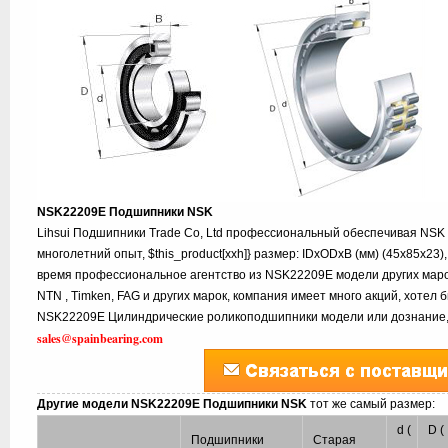
NSK22209E Подшипники NSK
Lihsui Подшипники Trade Co, Ltd профессиональный обеспечивая NS
многолетний опыт, $this_product[xxh]} размер: IDxODxB (мм) (45x85x23)
время профессиональное агентство из NSK22209E модели других марок
NTN , Timken, FAG и других марок, компания имеет много акций, хотел
NSK22209E Цилиндрические роликоподшипники модели или дознание, 
sales@spainbearing.com
Другие модели NSK22209E Подшипники NSK
тот же самый размер:
d (
D (
Подшипники
Старая