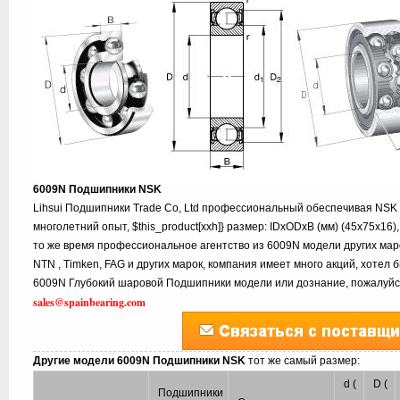
6009N Подшипники NSK
Lihsui Подшипники Trade Co, Ltd профессиональный обеспечивая NSK
многолетний опыт, $this_product[xxh]} размер: IDxODxB (мм) (45x75x16
то же время профессиональное агентство из 6009N модели других маро
NTN , Timken, FAG и других марок, компания имеет много акций, хотел
6009N Глубокий шаровой Подшипники модели или дознание, пожалуйст
sales@spainbearing.com
Другие модели 6009N Подшипники NSK
тот же самый размер:
d (
D (
Подшипники