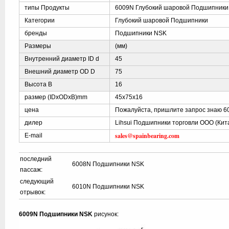
типы Продукты
6009N Глубокий шаровой Подшипники
Категории
Глубокий шаровой Подшипники
бренды
Подшипники NSK
Размеры
(мм)
Внутренний диаметр ID d
45
Внешний диаметр OD D
75
Высота B
16
размер (IDxODxB)mm
45x75x16
цена
Пожалуйста, пришлите запрос знаю 6
дилер
Lihsui Подшипники торговли ООО (Кит
sales@spainbearing.com
E-mail
последний
6008N Подшипники NSK
пассаж:
следующий
6010N Подшипники NSK
отрывок:
6009N Подшипники NSK
рисунок: