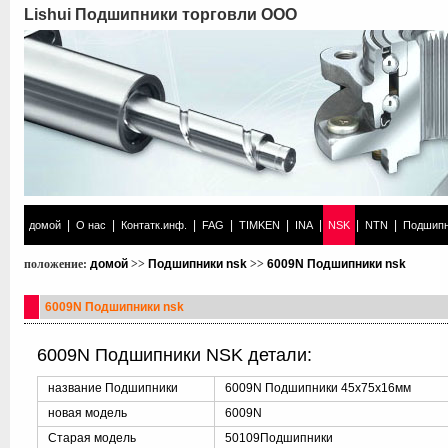
Lishui Подшипники торговли ООО
|
|
|
|
|
|
|
|
домой
О нас
Контатк.инф.
FAG
TIMKEN
INA
NSK
NTN
Подшипн
положение:
домой
>>
Подшипники nsk
>>
6009N Подшипники nsk
6009N Подшипники nsk
6009N Подшипники NSK детали:
название Подшипники
6009N Подшипники 45x75x16мм
новая модель
6009N
Старая модель
50109Подшипники