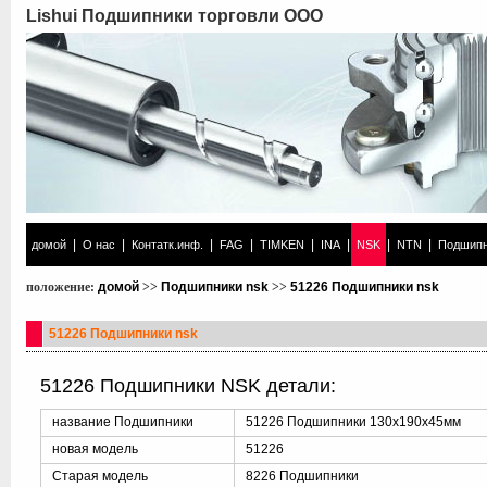
Lishui Подшипники торговли ООО
|
|
|
|
|
|
|
|
домой
О нас
Контатк.инф.
FAG
TIMKEN
INA
NSK
NTN
Подшипн
положение:
домой
>>
Подшипники nsk
>>
51226 Подшипники nsk
51226 Подшипники nsk
51226 Подшипники NSK детали:
название Подшипники
51226 Подшипники 130x190x45мм
новая модель
51226
Старая модель
8226 Подшипники