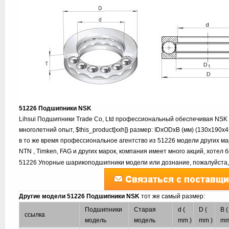
51226 Подшипники NSK
Lihsui Подшипники Trade Co, Ltd профессиональный обеспечивая NSK
многолетний опыт, $this_product[xxh]} размер: IDxODxB (мм) (130x190x
в то же время профессиональное агентство из 51226 модели других мар
NTN , Timken, FAG и других марок, компания имеет много акций, хотел
51226 Упорные шарикоподшипники модели или дознание, пожалуйста,
Другие модели 51226 Подшипники NSK
тот же самый размер:
Подшипники
Старая
d (
D (
B (
ссылка
модель
модель
mm )
mm )
mm