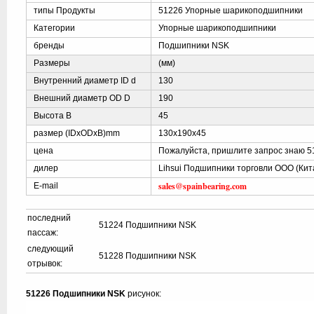
типы Продукты
51226 Упорные шарикоподшипники
Категории
Упорные шарикоподшипники
бренды
Подшипники NSK
Размеры
(мм)
Внутренний диаметр ID d
130
Внешний диаметр OD D
190
Высота B
45
размер (IDxODxB)mm
130x190x45
цена
Пожалуйста, пришлите запрос знаю 5
дилер
Lihsui Подшипники торговли ООО (Кит
sales@spainbearing.com
E-mail
последний
51224 Подшипники NSK
пассаж:
следующий
51228 Подшипники NSK
отрывок:
51226 Подшипники NSK
рисунок: