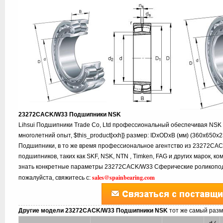
23272CACK/W33 Подшипники NSK
Lihsui Подшипники Trade Co, Ltd профессиональный обеспечивая NS
многолетний опыт, $this_product[xxh]} размер: IDxODxB (мм) (360x650x
Подшипники, в то же время профессиональное агентство из 23272CAC
подшипников, таких как SKF, NSK, NTN , Timken, FAG и других марок, к
знать конкретные параметры 23272CACK/W33 Сферические роликопод
sales@spainbearing.com
пожалуйста, свяжитесь с:
Другие модели 23272CACK/W33 Подшипники NSK
тот же самый разм