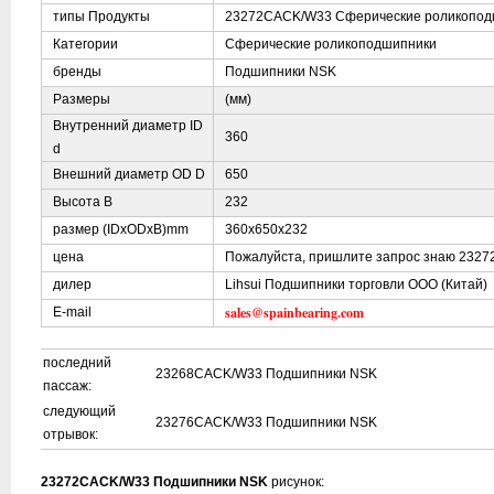
типы Продукты
23272CACK/W33 Сферические роликопод
Категории
Сферические роликоподшипники
бренды
Подшипники NSK
Размеры
(мм)
Внутренний диаметр ID
360
d
Внешний диаметр OD D
650
Высота B
232
размер (IDxODxB)mm
360x650x232
цена
Пожалуйста, пришлите запрос знаю 232
дилер
Lihsui Подшипники торговли ООО (Китай)
sales@spainbearing.com
E-mail
последний
23268CACK/W33 Подшипники NSK
пассаж:
следующий
23276CACK/W33 Подшипники NSK
отрывок:
23272CACK/W33 Подшипники NSK
рисунок: