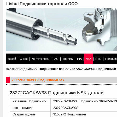
Lishui Подшипники торговли ООО
|
|
|
|
|
|
|
|
домой
О нас
Контатк.инф.
FAG
TIMKEN
INA
NSK
NTN
Подшипн
положение:
домой
>>
Подшипники nsk
>>
23272CACK/W33 Подшипники 
23272CACK/W33 Подшипники nsk
23272CACK/W33 Подшипники NSK детали:
название Подшипники
23272CACK/W33 Подшипники 360x650x2
новая модель
23272CACK/W33
Старая модель
3153272 Подшипники