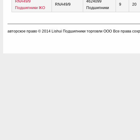
RNA49/9
4624099
RNA49/9
9
20
Подшипники IKO
Подшипники
авторское право © 2014
Lishui Подшипники торговли ООО
Все права сох