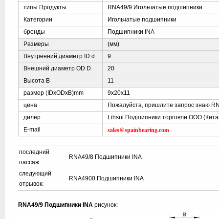
типы Продукты
RNA49/9 Игольчатые подшипники
Категории
Игольчатые подшипники
бренды
Подшипники INA
Размеры
(мм)
Внутренний диаметр ID d
9
Внешний диаметр OD D
20
Высота B
11
размер (IDxODxB)mm
9x20x11
цена
Пожалуйста, пришлите запрос знаю RN
дилер
Lihsui Подшипники торговли ООО (Кита
sales@spainbearing.com
E-mail
последний
RNA49/8 Подшипники INA
пассаж:
следующий
RNA4900 Подшипники INA
отрывок:
RNA49/9 Подшипники INA
рисунок: