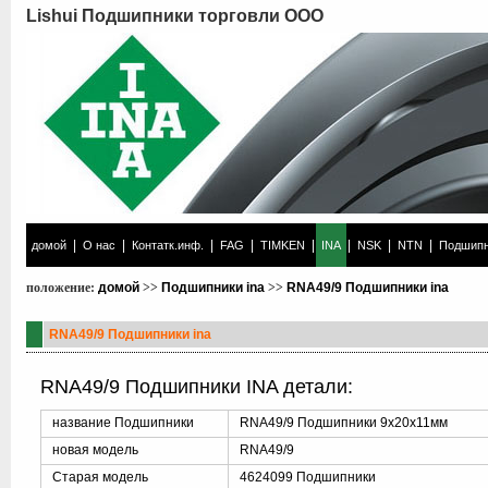
Lishui Подшипники торговли ООО
|
|
|
|
|
|
|
|
домой
О нас
Контатк.инф.
FAG
TIMKEN
INA
NSK
NTN
Подшипн
положение:
домой
>>
Подшипники ina
>>
RNA49/9 Подшипники ina
RNA49/9 Подшипники ina
RNA49/9 Подшипники INA детали:
название Подшипники
RNA49/9 Подшипники 9x20x11мм
новая модель
RNA49/9
Старая модель
4624099 Подшипники