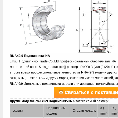
RNA49/9 Подшипники INA
Lihsui Подшипники Trade Co, Ltd профессиональный обеспечивая INA
многолетний опыт, $this_product[xxh]} размер: IDxODxB (мм) (9x20x11)
в то же время профессиональное агентство из RNA49/9 модели других 
NSK, NTN , Timken, FAG и других марок, компания имеет много акций, 
RNA49/9 Игольчатые подшипники модели или дознание, пожалуйста, с
Другие модели RNA49/9 Подшипники INA
тот же самый размер:
Подшипники
d (
D (
ссылка
Старая модель
модель
mm )
mm 