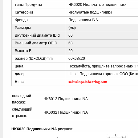
типы Продукты
HK6020 Игольчатые подшипники
Категории
Игольчатые подшипники
бренды
Подшипники INA
Размеры
(мм)
Внутренний диаметр ID d
60
Внешний диаметр OD D
68
Высота B
20
размер (IDxODxB)mm
60x68x20
цена
Пожалуйста, пришлите запрос знаю H
дилер
Lihsui Подшипники торговли ООО (Кита
sales@spainbearing.com
E-mail
последний
HK6012 Подшипники INA
пассаж:
следующий
HK6032 Подшипники INA
отрывок:
HK6020 Подшипники INA
рисунок: