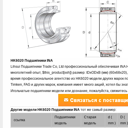
HK6020 Подшипники INA
Lihsui Подшипники Trade Co, Ltd профессиональный обеспечивая INA
многолетний опыт, $this_product[xxh]} размер: IDxODxB (мм) (60x68x20)
время профессиональное агентство из HK6020 модели других марок под
Timken, FAG и других марок, компания имеет много акций, хотел бы з
Игольчатые подшипники модели или дознание, пожалуйста, свяжитесь 
Другие модели HK6020 Подшипники INA
тот же самый размер:
Подшипники
Старая
d (
D (
ссылка
модель
модель
mm )
mm 