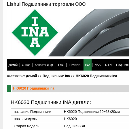
Lishui Подшипники торговли ООО
|
|
|
|
|
|
|
|
домой
О нас
Контатк.инф.
FAG
TIMKEN
INA
NSK
NTN
Подшипн
положение:
домой
>>
Подшипники ina
>>
HK6020 Подшипники ina
HK6020 Подшипники ina
HK6020 Подшипники INA детали:
название Подшипники
HK6020 Подшипники 60x68x20мм
новая модель
HK6020
Старая модель
Подшипники