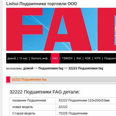
Lishui Подшипники торговли ООО
|
|
|
|
|
|
|
|
домой
О нас
Контатк.инф.
FAG
TIMKEN
INA
NSK
NTN
Подшипн
положение:
домой
>>
Подшипники fag
>>
32222 Подшипники fag
32222 Подшипники fag
32222 Подшипники FAG детали:
название Подшипники
32222 Подшипники 110x200x53мм
новая модель
32222
Старая модель
7522E Подшипники