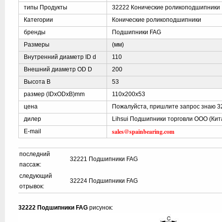
типы Продукты
32222 Конические роликоподшипники
Категории
Конические роликоподшипники
бренды
Подшипники FAG
Размеры
(мм)
Внутренний диаметр ID d
110
Внешний диаметр OD D
200
Высота B
53
размер (IDxODxB)mm
110x200x53
цена
Пожалуйста, пришлите запрос знаю 3
дилер
Lihsui Подшипники торговли ООО (Кит
sales@spainbearing.com
E-mail
последний
32221 Подшипники FAG
пассаж:
следующий
32224 Подшипники FAG
отрывок:
32222 Подшипники FAG
рисунок: