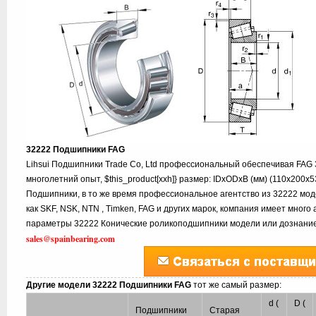
32222 Подшипники FAG
Lihsui Подшипники Trade Co, Ltd профессиональный обеспечивая FAG
многолетний опыт, $this_product[xxh]} размер: IDxODxB (мм) (110x200x5
Подшипники, в то же время профессиональное агентство из 32222 мод
как SKF, NSK, NTN , Timken, FAG и других марок, компания имеет много
параметры 32222 Конические роликоподшипники модели или дознание,
sales@spainbearing.com
Другие модели 32222 Подшипники FAG
тот же самый размер:
d (
D (
Подшипники
Старая