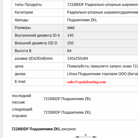
типы Продукты
7228B/DF Радиально-упорные шарико
Категории
Радиально-упорные шарикоподшипник
бренды
Подшипники ZKL
Размеры
(мм)
Внутренний диаметр ID d
140
Внешний диаметр OD D
250
Высота B
84
размер (IDxODxB)mm
140x250x84
цена
Пожалуйста, пришлите запрос знаю 72
дилер
Lihsui Подшипники торговли ООО (Кита
sales@spainbearing.com
E-mail
последний
7226B/DF Подшипники ZKL
пассаж:
следующий
7230B/DF Подшипники ZKL
отрывок:
7228B/DF Подшипники ZKL
рисунок: