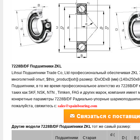
7228B/DF Подшипники ZKL
Lihsui Подшипники Trade Co, Ltd профессиональный обеспечивая ZKL
многолетний опыт, $this_product[xxh]} размер: IDxODxB (мм) (140x250x
Подшипники, в то же время профессиональное агентство из 7228B/DF 
таких как SKF, NSK, NTN , Timken, FAG и других марок, компания имеет 
конкретные параметры 7228B/DF Радиально-упорные шарикоподшипни
sales@spainbearing.com
пожалуйста, свяжитесь с:
Другие модели 7228B/DF Подшипники ZKL
тот же самый размер:
d (
Подшипники
Старая
D (
B (