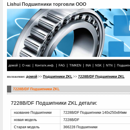
Lishui Подшипники торговли ООО
|
|
|
|
|
|
|
|
домой
О нас
Контатк.инф.
FAG
TIMKEN
INA
NSK
NTN
Подшипн
положение:
домой
>>
Подшипники ZKL
>>
7228B/DF Подшипники ZKL
7228B/DF Подшипники ZKL
7228B/DF Подшипники ZKL детали:
название Подшипники
7228B/DF Подшипники 140x250x84мм
новая модель
7228B/DF
Старая модель
366228 Подшипники