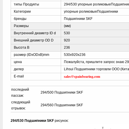
типы Продукты
294/530 упорные роликовыеПодшипни
Категории
упорные роликовыеПодшипники
бренды
Подшипники SKF
Размеры
(мм)
Внутренний диаметр ID d
530
Внешний диаметр OD D
920
Высота B
236
размер (IDxODxB)mm
530x920x236
цена
Пожалуйста, пришлите запрос знаю 29
дилер
Lihsui Подшипники торговли ООО (Кита
sales@spainbearing.com
E-mail
последний
294/500 Подшипники SKF
пассаж:
следующий
294/560 Подшипники SKF
отрывок:
294/530 Подшипники SKF
рисунок: