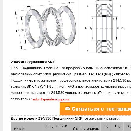
294/530 Подшипники SKF
Lihsui Подшипники Trade Co, Ltd профессиональный обеспечивая SKF
многолетний опыт, $this_product[xxh]} размер: IDxODxB (мм) (530x920x
Подшипники, в то же время профессиональное агентство из 294/530 м
таких как SKF, NSK, NTN , Timken, FAG и других марок, компания имеет 
конкретные параметры 294/530 упорные роликовыеПодшипники модели
sales@spainbearing.com
свяжитесь с:
Другие модели 294/530 Подшипники SKF
тот же самый размер:
Подшипники
d (
D (
B 
ссылка
Старая модель