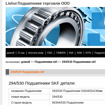
Lishui Подшипники торговли ООО
|
|
|
|
|
|
|
|
домой
О нас
Контатк.инф.
FAG
TIMKEN
INA
NSK
NTN
Подшипн
положение:
домой
>>
Подшипники skf
>>
294/530 Подшипники skf
294/530 Подшипники skf
294/530 Подшипники SKF детали:
название Подшипники
294/530 Подшипники 530x920x236мм
новая модель
294/530
Старая модель
90394/530 Подшипники