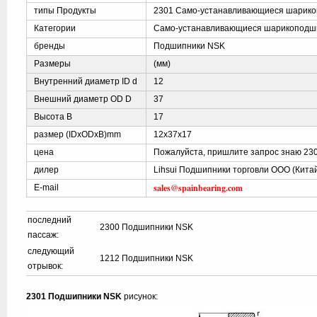
типы Продукты
2301 Само-устанавливающиеся шарик
Категории
Само-устанавливающиеся шарикоподш
бренды
Подшипники NSK
Размеры
(мм)
Внутренний диаметр ID d
12
Внешний диаметр OD D
37
Высота B
17
размер (IDxODxB)mm
12x37x17
цена
Пожалуйста, пришлите запрос знаю 23
дилер
Lihsui Подшипники торговли ООО (Кита
sales@spainbearing.com
E-mail
последний
2300 Подшипники NSK
пассаж:
следующий
1212 Подшипники NSK
отрывок:
2301 Подшипники NSK
рисунок: