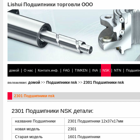
Lishui Подшипники торговли ООО
|
|
|
|
|
|
|
|
домой
О нас
Контатк.инф.
FAG
TIMKEN
INA
NSK
NTN
Подшипн
положение:
домой
>>
Подшипники nsk
>>
2301 Подшипники nsk
2301 Подшипники nsk
2301 Подшипники NSK детали:
название Подшипники
2301 Подшипники 12x37x17мм
новая модель
2301
Старая модель
1601 Подшипники