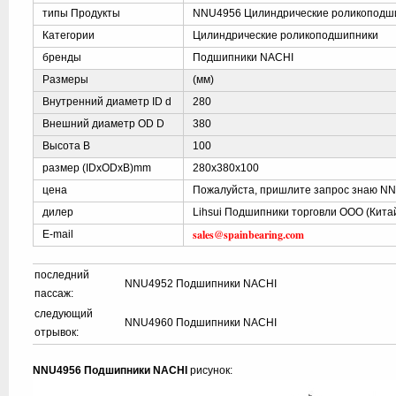
типы Продукты
NNU4956 Цилиндрические роликоподш
Категории
Цилиндрические роликоподшипники
бренды
Подшипники NACHI
Размеры
(мм)
Внутренний диаметр ID d
280
Внешний диаметр OD D
380
Высота B
100
размер (IDxODxB)mm
280x380x100
цена
Пожалуйста, пришлите запрос знаю N
дилер
Lihsui Подшипники торговли ООО (Кита
sales@spainbearing.com
E-mail
последний
NNU4952 Подшипники NACHI
пассаж:
следующий
NNU4960 Подшипники NACHI
отрывок:
NNU4956 Подшипники NACHI
рисунок: