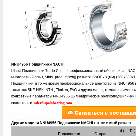
NNU4956 Подшипники NACHI
Lihsui Подшипники Trade Co, Ltd профессиональный обеспечивая NA
многолетний опыт, $this_product[xxh]} размер: IDxODxB (мм) (280x380x
Подшипники, в то же время профессиональное агентство из NNU4956 
таких как SKF, NSK, NTN , Timken, FAG и других марок, компания имеет 
конкретные параметры NNU4956 Цилиндрические роликоподшипники м
sales@spainbearing.com
свяжитесь с:
Другие модели NNU4956 Подшипники NACHI
тот же самый размер:
d (
D (
Подшипники
Старая