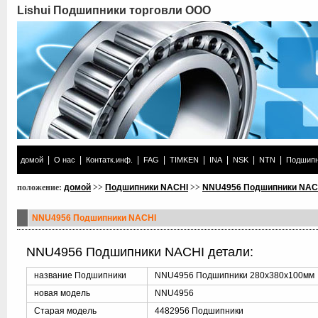
Lishui Подшипники торговли ООО
|
|
|
|
|
|
|
|
домой
О нас
Контатк.инф.
FAG
TIMKEN
INA
NSK
NTN
Подшипн
положение:
домой
>>
Подшипники NACHI
>>
NNU4956 Подшипники NAC
NNU4956 Подшипники NACHI
NNU4956 Подшипники NACHI детали:
название Подшипники
NNU4956 Подшипники 280x380x100мм
новая модель
NNU4956
Старая модель
4482956 Подшипники