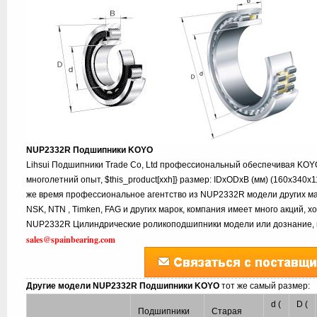
NUP2332R Подшипники KOYO
Lihsui Подшипники Trade Co, Ltd профессиональный обеспечивая KO
многолетний опыт, $this_product[xxh]} размер: IDxODxB (мм) (160x340x1
же время профессиональное агентство из NUP2332R модели других мар
NSK, NTN , Timken, FAG и других марок, компания имеет много акций, 
NUP2332R Цилиндрические роликоподшипники модели или дознание, п
sales@spainbearing.com
Другие модели NUP2332R Подшипники KOYO
тот же самый размер:
d (
D (
Подшипники
Старая