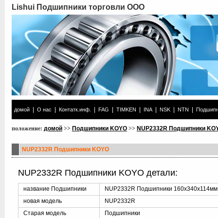
Lishui Подшипники торговли ООО
|
|
|
|
|
|
|
|
домой
О нас
Контатк.инф.
FAG
TIMKEN
INA
NSK
NTN
Подшипн
положение:
домой
>>
Подшипники KOYO
>>
NUP2332R Подшипники KO
NUP2332R Подшипники KOYO
NUP2332R Подшипники KOYO детали:
название Подшипники
NUP2332R Подшипники 160x340x114мм
новая модель
NUP2332R
Старая модель
Подшипники