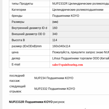
типы Продукты
NUP2332R Цилиндрические роликопод
Категории
Цилиндрические роликоподшипники
бренды
Подшипники KOYO
Размеры
(мм)
Внутренний диаметр ID d
160
Внешний диаметр OD D
340
Высота B
114
размер (IDxODxB)mm
160x340x114
цена
Пожалуйста, пришлите запрос знаю NU
дилер
Lihsui Подшипники торговли ООО (Китай
sales@spainbearing.com
E-mail
последний
NUP234 Подшипники KOYO
пассаж:
следующий
NUP2332 Подшипники KOYO
отрывок:
NUP2332R Подшипники KOYO
рисунок: