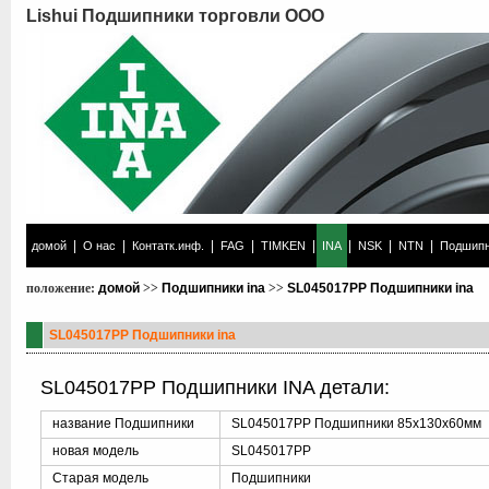
Lishui Подшипники торговли ООО
|
|
|
|
|
|
|
|
домой
О нас
Контатк.инф.
FAG
TIMKEN
INA
NSK
NTN
Подшипн
положение:
домой
>>
Подшипники ina
>>
SL045017PP Подшипники ina
SL045017PP Подшипники ina
SL045017PP Подшипники INA детали:
название Подшипники
SL045017PP Подшипники 85x130x60мм
новая модель
SL045017PP
Старая модель
Подшипники