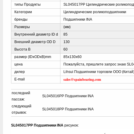
типы Продукты
SL045017PP Цилиндрические роликопо
Категории
Цилиндрические роликоподшипники
бренды
Подшипники INA
Размеры
(мм)
Внутренний диаметр ID d
85
Внешний диаметр OD D
130
Высота B
60
размер (IDxODxB)mm
85x130x60
цена
Пожалуйста, пришлите запрос знаю SL
дилер
Lihsui Подшипники торговли ООО (Китай
sales@spainbearing.com
E-mail
последний
SL045016PP Подшипники INA
пассаж:
следующий
SL045018PP Подшипники INA
отрывок:
SL045017PP Подшипники INA
рисунок: