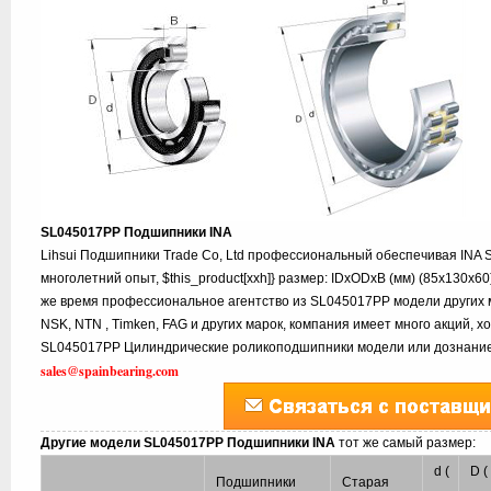
SL045017PP Подшипники INA
Lihsui Подшипники Trade Co, Ltd профессиональный обеспечивая INA
многолетний опыт, $this_product[xxh]} размер: IDxODxB (мм) (85x130x60
же время профессиональное агентство из SL045017PP модели других м
NSK, NTN , Timken, FAG и других марок, компания имеет много акций, 
SL045017PP Цилиндрические роликоподшипники модели или дознание, 
sales@spainbearing.com
Другие модели SL045017PP Подшипники INA
тот же самый размер:
d (
D (
Подшипники
Старая