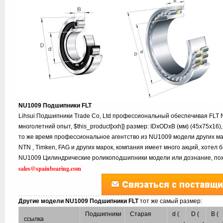
NU1009 Подшипники FLT
Lihsui Подшипники Trade Co, Ltd профессиональный обеспечивая FLT
многолетний опыт, $this_product[xxh]} размер: IDxODxB (мм) (45x75x16
то же время профессиональное агентство из NU1009 модели других мар
NTN , Timken, FAG и других марок, компания имеет много акций, хотел
NU1009 Цилиндрические роликоподшипники модели или дознание, пожа
sales@spainbearing.com
Другие модели NU1009 Подшипники FLT
тот же самый размер:
Подшипники
Старая
d (
D (
B (
ссылка