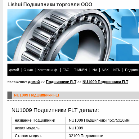
Lishui Подшипники торговли ООО
|
|
|
|
|
|
|
|
домой
О нас
Контатк.инф.
FAG
TIMKEN
INA
NSK
NTN
Подшипн
положение:
домой
>>
Подшипники FLT
>>
NU1009 Подшипники FLT
NU1009 Подшипники FLT
NU1009 Подшипники FLT детали:
название Подшипники
NU1009 Подшипники 45x75x16мм
новая модель
NU1009
Старая модель
32109 Подшипники