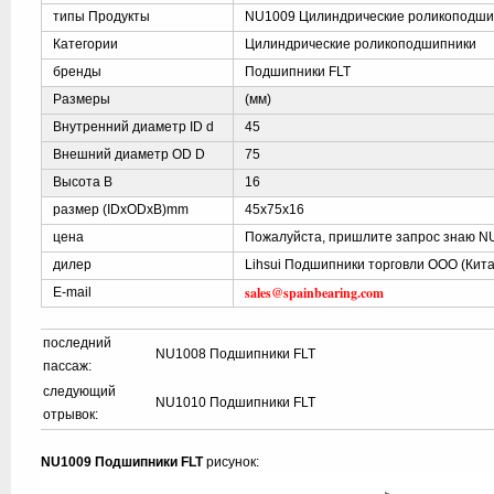
типы Продукты
NU1009 Цилиндрические роликоподши
Категории
Цилиндрические роликоподшипники
бренды
Подшипники FLT
Размеры
(мм)
Внутренний диаметр ID d
45
Внешний диаметр OD D
75
Высота B
16
размер (IDxODxB)mm
45x75x16
цена
Пожалуйста, пришлите запрос знаю N
дилер
Lihsui Подшипники торговли ООО (Кита
sales@spainbearing.com
E-mail
последний
NU1008 Подшипники FLT
пассаж:
следующий
NU1010 Подшипники FLT
отрывок:
NU1009 Подшипники FLT
рисунок: