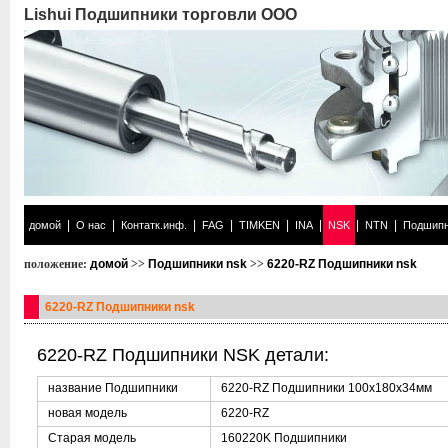
Lishui Подшипники торговли ООО
|
|
|
|
|
|
|
|
домой
О нас
Контатк.инф.
FAG
TIMKEN
INA
NSK
NTN
Подшипн
положение:
домой
>>
Подшипники nsk
>>
6220-RZ Подшипники nsk
6220-RZ Подшипники nsk
6220-RZ Подшипники NSK детали:
название Подшипники
6220-RZ Подшипники 100x180x34мм
новая модель
6220-RZ
Старая модель
160220K Подшипники