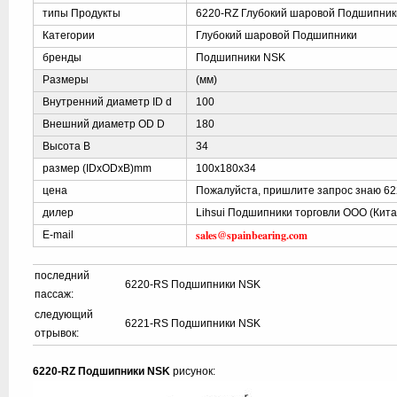
типы Продукты
6220-RZ Глубокий шаровой Подшипник
Категории
Глубокий шаровой Подшипники
бренды
Подшипники NSK
Размеры
(мм)
Внутренний диаметр ID d
100
Внешний диаметр OD D
180
Высота B
34
размер (IDxODxB)mm
100x180x34
цена
Пожалуйста, пришлите запрос знаю 62
дилер
Lihsui Подшипники торговли ООО (Кита
sales@spainbearing.com
E-mail
последний
6220-RS Подшипники NSK
пассаж:
следующий
6221-RS Подшипники NSK
отрывок:
6220-RZ Подшипники NSK
рисунок: